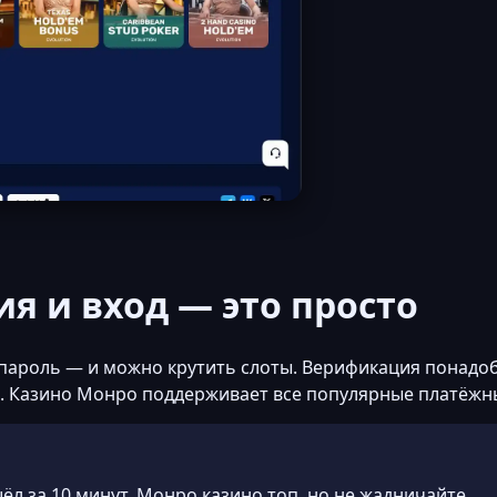
я и вход — это просто
и пароль — и можно крутить слоты. Верификация понадо
 Казино Монро поддерживает все популярные платёжные 
ёл за 10 минут. Монро казино топ, но не жадничайте.