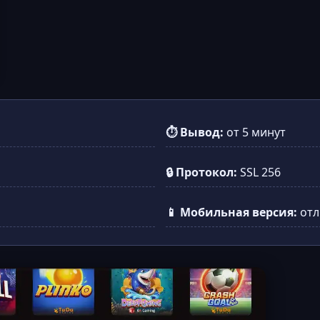
⏱️ Вывод:
от 5 минут
🔒 Протокол:
SSL 256
📱 Мобильная версия:
отл