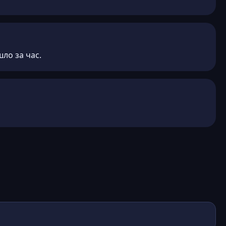
ло за час.