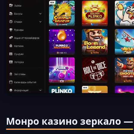
Монро казино зеркало —