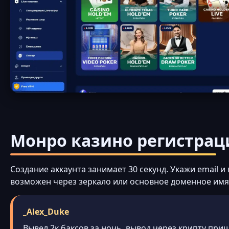
Монро казино регистраци
Создание аккаунта занимает 30 секунд. Укажи email 
возможен через зеркало или основное доменное имя.
_Alex_Duke
Вывел 2к баксов за ночь, вывод через крипту приш