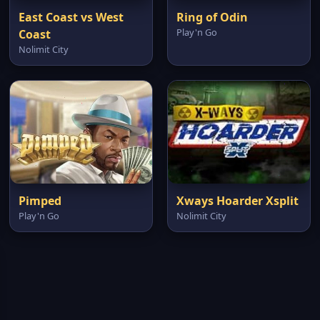
East Coast vs West
Ring of Odin
Play'n Go
Coast
Nolimit City
Pimped
Xways Hoarder Xsplit
Play'n Go
Nolimit City