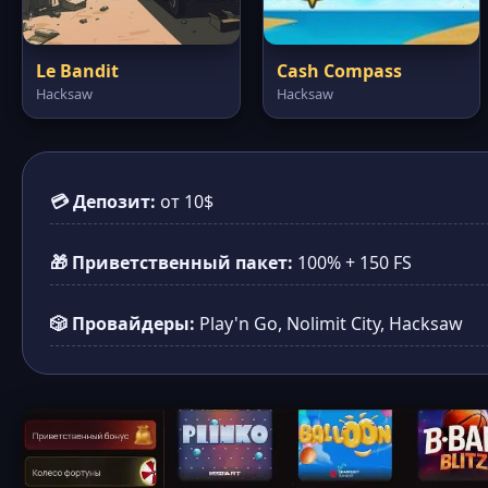
Le Bandit
Cash Compass
Hacksaw
Hacksaw
💳 Депозит:
от 10$
🎁 Приветственный пакет:
100% + 150 FS
🎲 Провайдеры:
Play'n Go, Nolimit City, Hacksaw