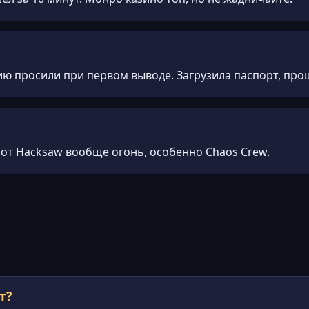
ю просили при первом выводе. Загрузила паспорт, прош
ы от Hacksaw вообще огонь, особенно Chaos Crew.
т?