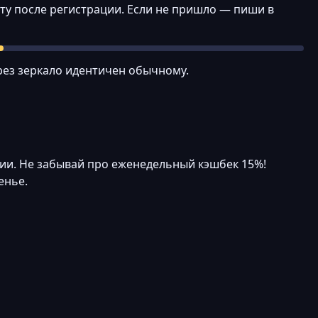
ту после регистрации. Если не пришло — пиши в
рез зеркало идентичен обычному.
рии. Не забывай про еженедельный кэшбек 15%!
енье.